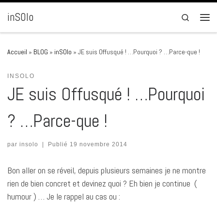
Passer au contenu
inSOlo
Search
Men
Accueil
»
BLOG
»
inSOlo
»
JE suis Offusqué ! …Pourquoi ? …Parce-que !
INSOLO
JE suis Offusqué ! …Pourquoi
? …Parce-que !
par
insolo
|
Publié
19 novembre 2014
Bon aller on se réveil, depuis plusieurs semaines je ne montre
rien de bien concret et devinez quoi ? Eh bien je continue (
humour ) … Je le rappel au cas ou :