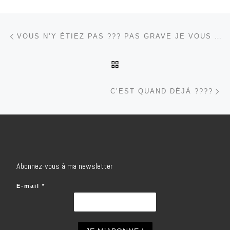
Parcourir les articles
Article précédent
VOUS N’Y ÉTIEZ PAS ??? PAS GRAVE JE VOUS RACONTE !!!!
RETOUR À LA LISTE DES
Ar
C’EST QUAND DÉJÀ ????
Abonnez-vous à ma newsletter
E-mail
*