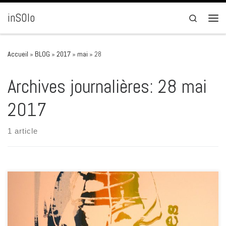
Passer au contenu
inSOlo
Search
Men
Accueil
»
BLOG
»
2017
»
mai
»
28
Archives journalières:
28 mai
2017
1 article
en avant la musique ! Cette semaine c’est sérigraphie … tirage