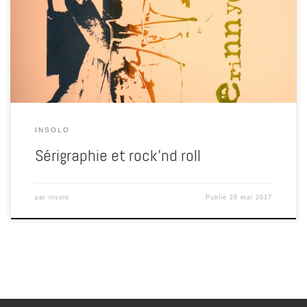
unique sur papier tirage unique sur carton noir 15 € Tirage unique
sur papier 120g rehaussé de pochoir 15 € tirage unique sur plaque
plastique rehaussé d’un texte 20€ tirage unique sur papier
rehaussé pochoir ( collaboration avec L.M.) […]
INSOLO
Sérigraphie et rock’nd roll
par
insolo
Publié
28 mai 2017