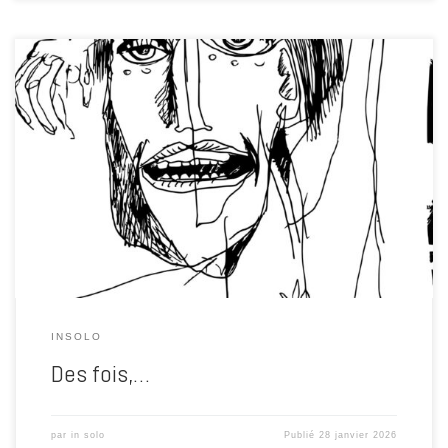
Mettez le son à fond.
Et si le corps répond, ne résistez pas :
dansez. Ici, on ne regarde pas, on ressent Ça bouge. Partout. Tout le
temps. Il y a des périodes comme ça. Où l’atelier ne dort plus. Où les
idées cognent aux murs. Où le son, […]
INSOLO
Des fois,…
par
in solo
Publié
28 janvier 2026