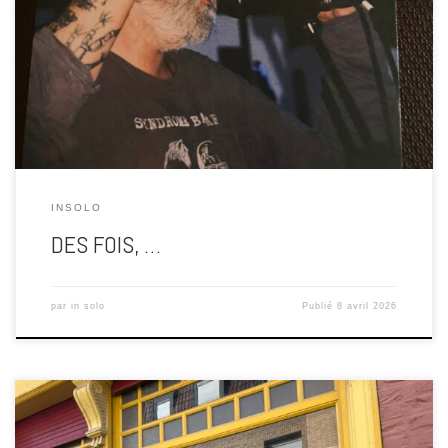
la valeur doit forcément avoir un prix. Que si c’est payant, c’est
sérieux. Que si c’est cher, c’est mieux. Qu’un artiste “vaut” plus s’il
se vend. Qu’une pratique est légitime seulement si elle se facture.
[…]
INSOLO
DES FOIS, …
par
in solo
Publié
8 avril 2026