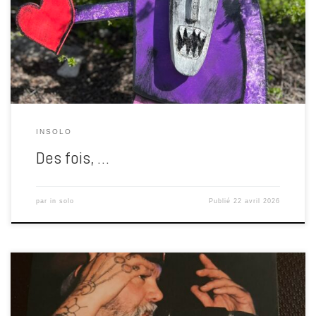
des trucs, des bidules qui tiennent parfois debout, parfois non. Mais
je crée. À l’heure où les associations culturelles disparaissent plus
vite que les idées réductrices, où […]
INSOLO
Des fois, …
par
in solo
Publié
22 avril 2026
Il y a une fatigue. Celle d’entendre, encore et encore, que ce qui a de