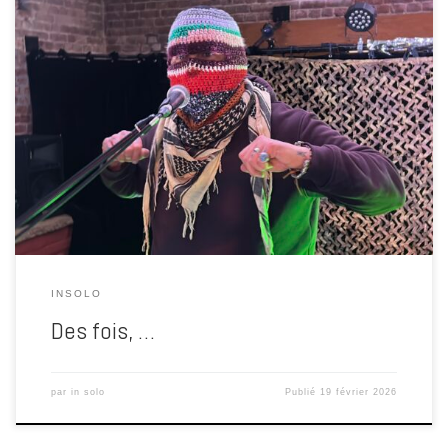
tu connais le principe ? tout à fond !!! Ces derniers temps, les
images attendent leur tour. C’est le son qui a pris le pouvoir. Le
genre de truc qui te vole des heures sans prévenir, qui te fait lever la
tête et découvrir qu’il est déjà trois heures du […]
INSOLO
Des fois, …
par
in solo
Publié
19 février 2026