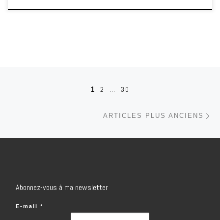
Navigation dans les articles
1
2
…
30
Ar
ARTICLES PLUS ANCIENS
Abonnez-vous à ma newsletter
E-mail
*