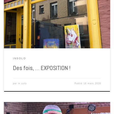
Galerie les 2 Soeurs H. jusqu’au 30 Mai 2026 10 rue du Collège – 59
380 BERGUES ICI inSOlo ne peint pas pour décorer les murs, mais
pour les fissurer. Chez lui, la toile n’est pas un espace propre —
c’est un champ de bataille. Ça gratte, ça bave, ça […]
INSOLO
Des fois, … EXPOSITION !
par
in solo
Publié
18 mars 2026