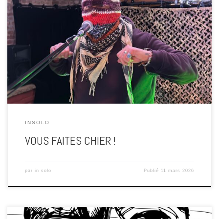
Chronique d’un suicide collectif Ou comment nous avons décidé
d’enterrer le vivre-ensemble Il y a quelque chose d’étrange dans l’air.
Une odeur un peu rance qui flotte au-dessus des conversations, des
commentaires, des statuts publiés à la va-vite entre deux
indignations numériques. Le bruit des **élections municipales**
commence à monter. […]
INSOLO
VOUS FAITES CHIER !
par
in solo
Publié
11 mars 2026