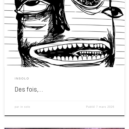
Comme disait Marc Aurèle, :“Animae tuae colorem cogitationes tuae
faciunt.” Son à fond, …. Il y a des périodes où les sons ne suffisent
plus. Où les fréquences, les nappes, les plantes qui chantent dans
les circuits électroniques continuent leur chemin… mais où les
mains réclament autre chose Alors je […]
INSOLO
Des fois,…
par
in solo
Publié
7 mars 2026