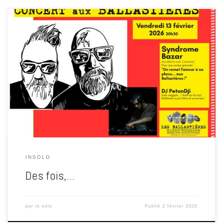
**Les Ballastières – Résidence & Concert de Syndrome Bazar
Les Ballastières
Adresse : 156 Rue du Moulin, 62130 Gauchin-
Verloingt (Saint-Pol-sur-Ternoise, Hauts-de-France, France)
Contact : +33 6 62 08 83 99
Site web : lesballastieres.org (Le
Collectif Ballast) Un lieu vivant, collaboratif et tourné vers la création
artistique […]
INSOLO
Des fois,…
par
in solo
Publié
2 février 2026