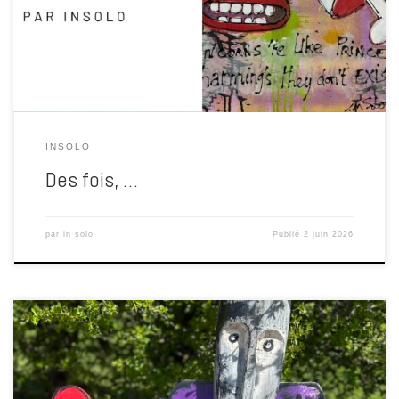
les balles et les exécutions. Des milliers de femmes et d’hommes
[…]
INSOLO
Des fois, …
par
in solo
Publié
2 juin 2026
À l’heure où le monde s’effondre lentement dans le vacarme du
silence, moi… je crée. Je bricole, je trafique, je fabrique des bazars,