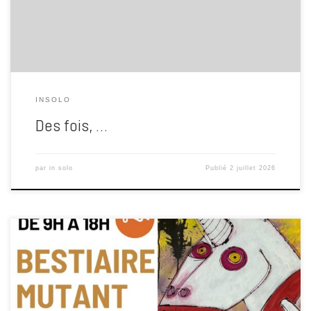
bientôt, on ne pourra même plus danser les pieds […]
INSOLO
Des fois, …
par
in solo
Publié
2 juillet 2026
Le son bien à fond !!! Mai 1871, juin 2026 : des ruines, des rêves et
quelques machines qui refusent de se taire Le 28 mai 1871, au
terme de la Semaine sanglante, la Commune de Paris tombait sous