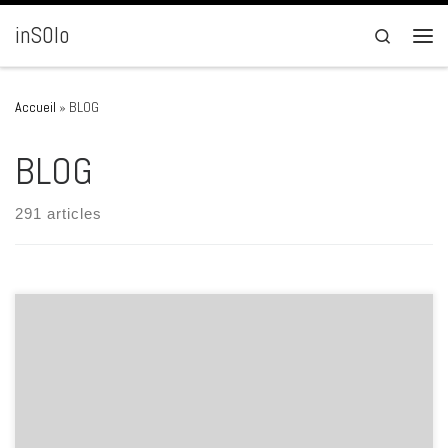
Passer au contenu
inSOlo
Search
Men
Accueil
»
BLOG
BLOG
291 articles
Pendant qu’on court après un gamin qui menace le monde avec un
pistolet à eau, on continue à grignoter les libertés individuelles. Un
morceau après l’autre. On surveille davantage. On contrôle
davantage. On menace davantage. Toujours au nom de notre bien.Et