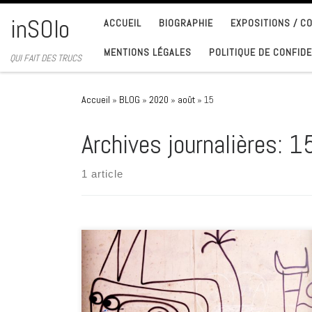
Passer au contenu
inSOlo
ACCUEIL
BIOGRAPHIE
EXPOSITIONS / 
MENTIONS LÉGALES
POLITIQUE DE CONFIDE
QUI FAIT DES TRUCS
Accueil
»
BLOG
»
2020
»
août
»
15
Archives journalières:
15
1 article
Des fois c’est calme … A SUIVRE …