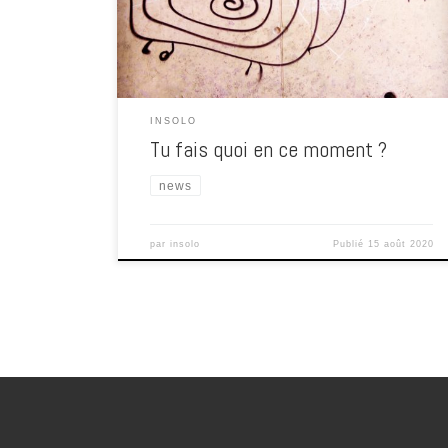
INSOLO
Tu fais quoi en ce moment ?
news
par
insolo
Publié
15 août 2020