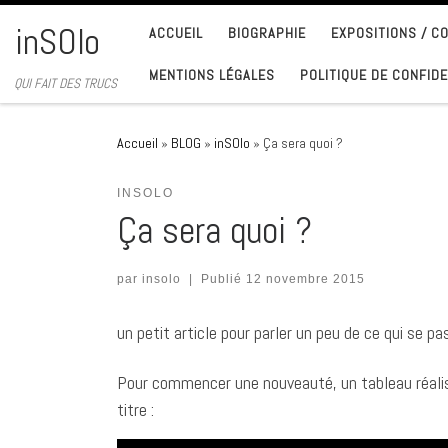
Passer au contenu
inSOlo
ACCUEIL
BIOGRAPHIE
EXPOSITIONS / 
MENTIONS LÉGALES
POLITIQUE DE CONFIDE
QUI FAIT DES TRUCS
Accueil
»
BLOG
»
inSOlo
»
Ça sera quoi ?
INSOLO
Ça sera quoi ?
par
insolo
|
Publié
12 novembre 2015
un petit article pour parler un peu de ce qui se
Pour commencer une nouveauté, un tableau réalisé 
titre :