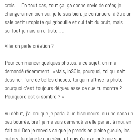
crois … En tout cas, tout ça, ça donne envie de créer, je
changerai rien bien sur, je le sais bien, je continuerai à être un
sale petit utopiste qui gribouille et qui fait du bruit, mais
surtout jamais un artiste ….
Aller on parle création ?
Pour commencer quelques photos, a ce sujet, on m’a
demandé récemment : »Mais, inSOlo, pourquoi, toi qui sait
dessiner, faire de belles choses, toi qui maîtrise la photo,
pourquoi c’est toujours dégueulasse ce que tu montre ?
Pourquoi c’est si sombre ? »
Au début, j’ai cru que je parlai à un bisounours, ou une nana un
peu bourrée, bref je me suis demandé si elle parlait à moi, en
fait oui. Ben je renvois ce que je prends en pleine gueule, les
haters, la planète qui crève, et puis j’ai expliqué que si je