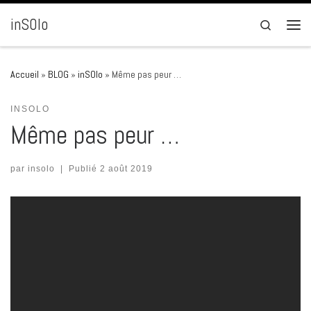
Passer au contenu
inSOlo
Search
Men
Accueil
»
BLOG
»
inSOlo
»
Même pas peur …
INSOLO
Même pas peur …
par
insolo
|
Publié
2 août 2019