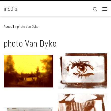
Passer au contenu
inSOlo
Search
Men
Accueil
»
photo Van Dyke
photo Van Dyke