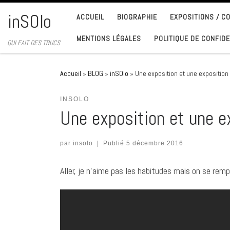
Passer au contenu
inSOlo
ACCUEIL
BIOGRAPHIE
EXPOSITIONS / 
MENTIONS LÉGALES
POLITIQUE DE CONFIDE
QUI FAIT DES TRUCS
Accueil
»
BLOG
»
inSOlo
»
Une exposition et une exposition
INSOLO
Une exposition et une e
par
insolo
|
Publié
5 décembre 2016
Aller, je n’aime pas les habitudes mais on se rempli