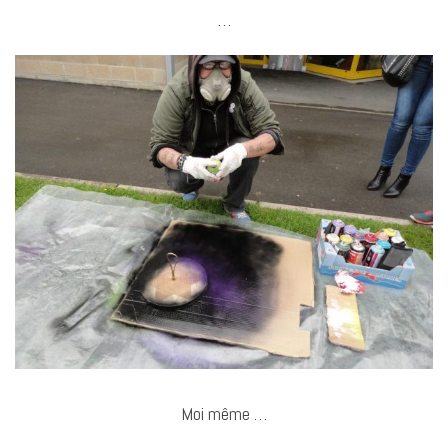
…
Moi même …