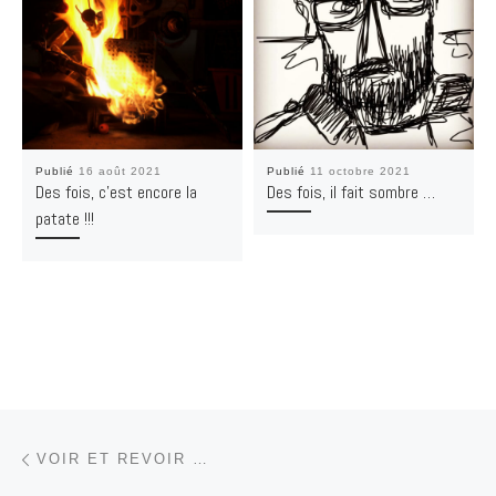
Publié
16 août 2021
Publié
11 octobre 2021
Des fois, c’est encore la
Des fois, il fait sombre …
patate !!!
Parcourir les articles
Article précédent
VOIR ET REVOIR …