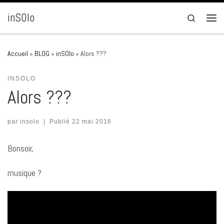
Passer au contenu
inSOlo
Search
Men
Accueil
»
BLOG
»
inSOlo
»
Alors ???
INSOLO
Alors ???
par
insolo
|
Publié
22 mai 2016
Bonsoir,
musique ?