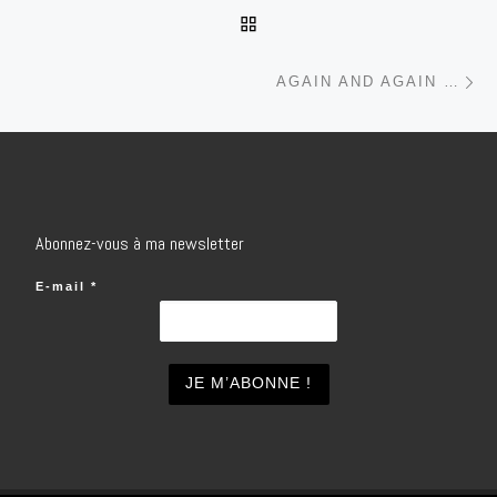
RETOUR À LA LISTE DES
Ar
AGAIN AND AGAIN …
Abonnez-vous à ma newsletter
E-mail
*