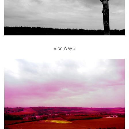
« No WAy »