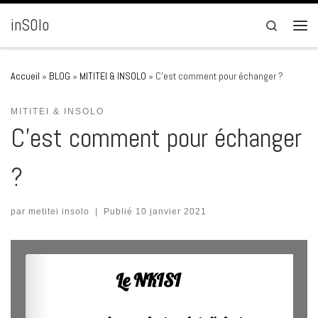
Passer au contenu
inSOlo
Search
Men
Accueil
»
BLOG
»
MITITEI & INSOLO
»
C’est comment pour échanger ?
MITITEI & INSOLO
C’est comment pour échanger
?
par
metitei insolo
|
Publié
10 janvier 2021