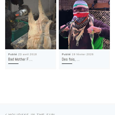
Publié
23 avril 2018
Publié
19 février 2026
Bad Mother F….
Des fois, …
Parcourir les articles
Article précédent