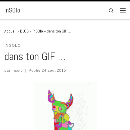
Passer au contenu
inSOlo
Search
Men
Accueil
»
BLOG
»
inSOlo
»
dans ton GIF …
INSOLO
dans ton GIF …
par
insolo
|
Publié
24 août 2015