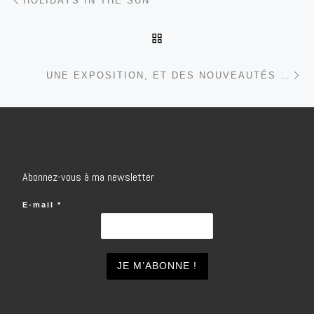
HOLIDAYS IN THE SUN
RETOUR À LA LISTE DES
Ar
UNE EXPOSITION, ET DES NOUVEAUTÉS …
Abonnez-vous à ma newsletter
E-mail
*