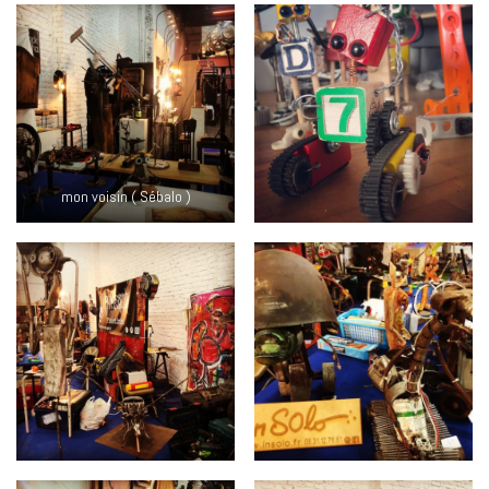
mon voisin ( Sébalo )