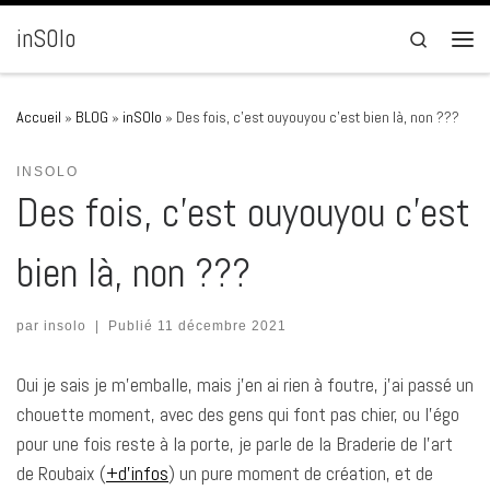
Passer au contenu
inSOlo
Search
Men
Accueil
»
BLOG
»
inSOlo
»
Des fois, c’est ouyouyou c’est bien là, non ???
INSOLO
Des fois, c’est ouyouyou c’est
bien là, non ???
par
insolo
|
Publié
11 décembre 2021
Oui je sais je m’emballe, mais j’en ai rien à foutre, j’ai passé un
chouette moment, avec des gens qui font pas chier, ou l’égo
pour une fois reste à la porte, je parle de la Braderie de l’art
de Roubaix (
+d’infos
) un pure moment de création, et de