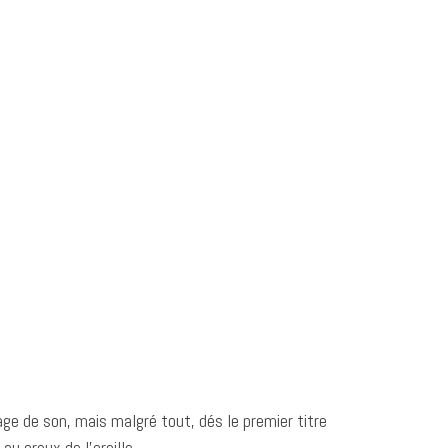
age de son, mais malgré tout, dés le premier titre
 creux de l’oreille .