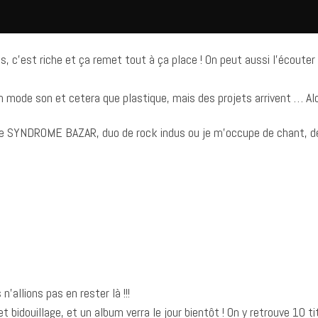
ns, c’est riche et ça remet tout à ça place ! On peut aussi l’écoute
 mode son et cetera que plastique, mais des projets arrivent … Alo
e SYNDROME BAZAR, duo de rock indus ou je m’occupe de chant, de
allions pas en rester là !!!
douillage, et un album verra le jour bientôt ! On y retrouve 10 ti