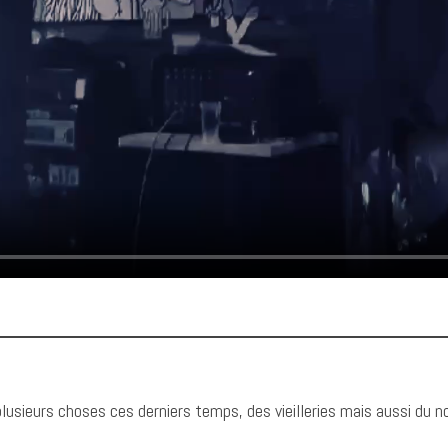
 plusieurs choses ces derniers temps, des vieilleries mais aussi du