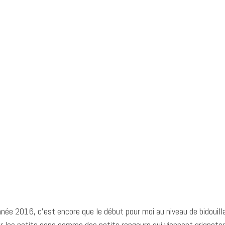
nnée 2016, c’est encore que le début pour moi au niveau de bidouill
les petits sons comme des petits rongeurs qui viennent grignoter au