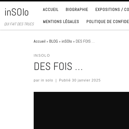
Passer au contenu
inSOlo
ACCUEIL
BIOGRAPHIE
EXPOSITIONS / 
MENTIONS LÉGALES
POLITIQUE DE CONFIDE
QUI FAIT DES TRUCS
Accueil
»
BLOG
»
inSOlo
»
DES FOIS …
INSOLO
DES FOIS …
par
in solo
|
Publié
30 janvier 2025