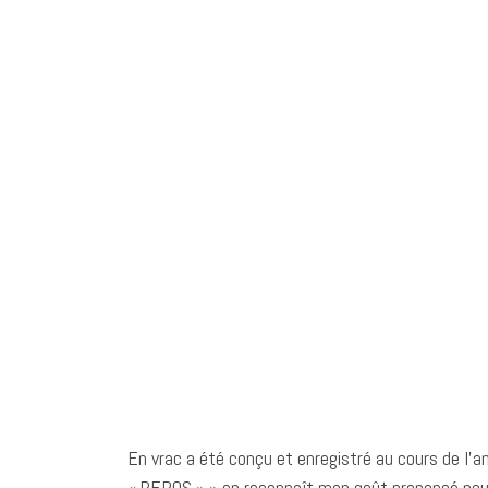
En vrac a été conçu et enregistré au cours de l’a
« REPOS » » on reconnaît mon goût prononcé pour 