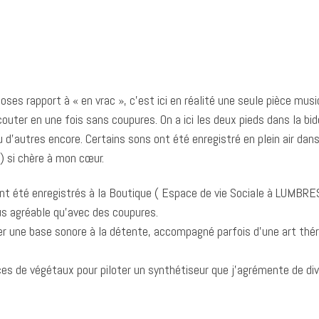
es rapport à « en vrac », c’est ici en réalité une seule pièce music
couter en une fois sans coupures. On a ici les deux pieds dans la b
’autres encore. Certains sons ont été enregistré en plein air dans 
) si chère à mon cœur.
t été enregistrés à la Boutique ( Espace de vie Sociale à LUMBRES –
lus agréable qu’avec des coupures.
ter une base sonore à la détente, accompagné parfois d’une art th
es de végétaux pour piloter un synthétiseur que j’agrémente de div