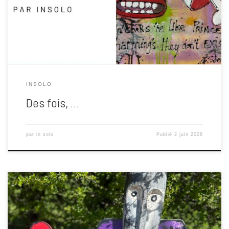
les balles et les exécutions. Des milliers de femmes et d’hommes
[…]
INSOLO
Des fois, …
par
in solo
Publié
2 juin 2026
À l’heure où le monde s’effondre lentement dans le vacarme du
silence, moi… je crée. Je bricole, je trafique, je fabrique des bazars,