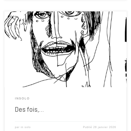
Mettez le son à fond.
Et si le corps répond, ne résistez pas :
dansez. Ici, on ne regarde pas, on ressent Ça bouge. Partout. Tout le
temps. Il y a des périodes comme ça. Où l’atelier ne dort plus. Où les
idées cognent aux murs. Où le son, […]
INSOLO
Des fois,…
par
in solo
Publié
28 janvier 2026