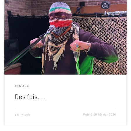
tu connais le principe ? tout à fond !!! Ces derniers temps, les
images attendent leur tour. C’est le son qui a pris le pouvoir. Le
genre de truc qui te vole des heures sans prévenir, qui te fait lever la
tête et découvrir qu’il est déjà trois heures du […]
INSOLO
Des fois, …
par
in solo
Publié
19 février 2026