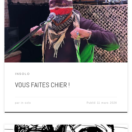
Chronique d’un suicide collectif Ou comment nous avons décidé
d’enterrer le vivre-ensemble Il y a quelque chose d’étrange dans l’air.
Une odeur un peu rance qui flotte au-dessus des conversations, des
commentaires, des statuts publiés à la va-vite entre deux
indignations numériques. Le bruit des **élections municipales**
commence à monter. […]
INSOLO
VOUS FAITES CHIER !
par
in solo
Publié
11 mars 2026