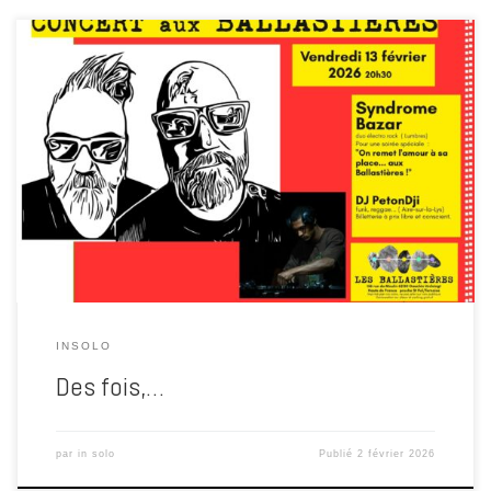
**Les Ballastières – Résidence & Concert de Syndrome Bazar
Les Ballastières
Adresse : 156 Rue du Moulin, 62130 Gauchin-
Verloingt (Saint-Pol-sur-Ternoise, Hauts-de-France, France)
Contact : +33 6 62 08 83 99
Site web : lesballastieres.org (Le
Collectif Ballast) Un lieu vivant, collaboratif et tourné vers la création
artistique […]
INSOLO
Des fois,…
par
in solo
Publié
2 février 2026