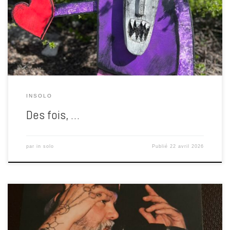
des trucs, des bidules qui tiennent parfois debout, parfois non. Mais
je crée. À l’heure où les associations culturelles disparaissent plus
vite que les idées réductrices, où […]
INSOLO
Des fois, …
par
in solo
Publié
22 avril 2026
Il y a une fatigue. Celle d’entendre, encore et encore, que ce qui a de