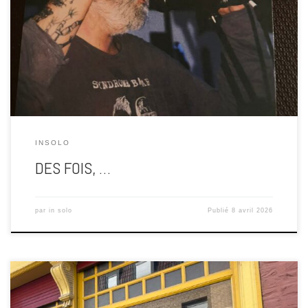
la valeur doit forcément avoir un prix. Que si c’est payant, c’est
sérieux. Que si c’est cher, c’est mieux. Qu’un artiste “vaut” plus s’il
se vend. Qu’une pratique est légitime seulement si elle se facture.
[…]
INSOLO
DES FOIS, …
par
in solo
Publié
8 avril 2026