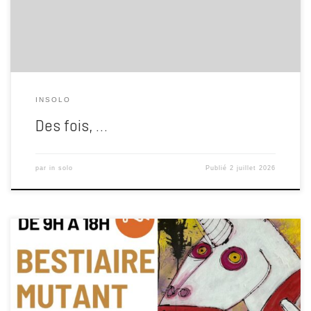
bientôt, on ne pourra même plus danser les pieds […]
INSOLO
Des fois, …
par
in solo
Publié
2 juillet 2026
Le son bien à fond !!! Mai 1871, juin 2026 : des ruines, des rêves et
quelques machines qui refusent de se taire Le 28 mai 1871, au
terme de la Semaine sanglante, la Commune de Paris tombait sous