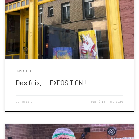
Galerie les 2 Soeurs H. jusqu’au 30 Mai 2026 10 rue du Collège – 59
380 BERGUES ICI inSOlo ne peint pas pour décorer les murs, mais
pour les fissurer. Chez lui, la toile n’est pas un espace propre —
c’est un champ de bataille. Ça gratte, ça bave, ça […]
INSOLO
Des fois, … EXPOSITION !
par
in solo
Publié
18 mars 2026