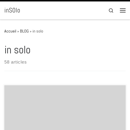
Passer au contenu
inSOlo
Search
Men
Accueil
»
BLOG
»
in solo
in solo
58 articles
Pendant qu’on court après un gamin qui menace le monde avec un
pistolet à eau, on continue à grignoter les libertés individuelles. Un
morceau après l’autre. On surveille davantage. On contrôle
davantage. On menace davantage. Toujours au nom de notre bien.Et