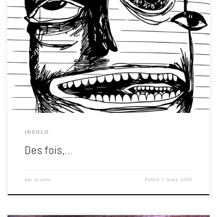
Comme disait Marc Aurèle, :“Animae tuae colorem cogitationes tuae
faciunt.” Son à fond, …. Il y a des périodes où les sons ne suffisent
plus. Où les fréquences, les nappes, les plantes qui chantent dans
les circuits électroniques continuent leur chemin… mais où les
mains réclament autre chose Alors je […]
INSOLO
Des fois,…
par
in solo
Publié
7 mars 2026