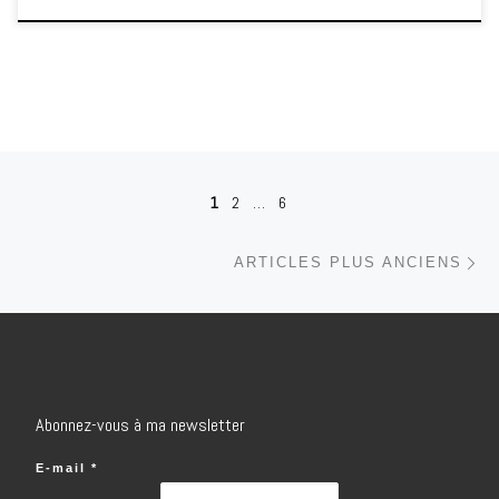
Navigation dans les articles
1
2
…
6
Ar
ARTICLES PLUS ANCIENS
Abonnez-vous à ma newsletter
E-mail
*