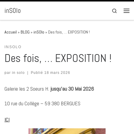
Passer au contenu
inSOlo
Search
Men
Accueil
»
BLOG
»
inSOlo
»
Des fois, … EXPOSITION !
INSOLO
Des fois, … EXPOSITION !
par
in solo
|
Publié
18 mars 2026
Galerie les 2 Soeurs H.
jusqu’au 30 Mai 2026
10 rue du Collège – 59 380 BERGUES
ICI