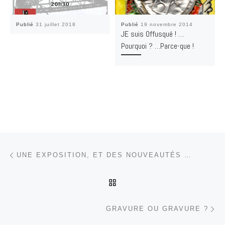
Publié
31 juillet 2018
Publié
19 novembre 2014
JE suis Offusqué ! …
Pourquoi ? …Parce-que !
Parcourir les articles
Article précédent
UNE EXPOSITION, ET DES NOUVEAUTÉS …
RETOUR À LA LISTE DES
Ar
GRAVURE OU GRAVURE ?