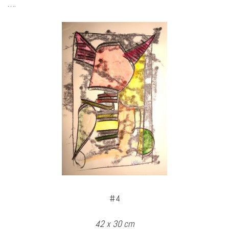
….
#4
42 x 30 cm