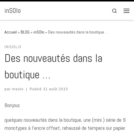
Passer au contenu
inSOlo
Search
Men
Accueil
»
BLOG
»
inSOlo
»
Des nouveautés dans la boutique …
INSOLO
Des nouveautés dans la
boutique …
par
insolo
|
Publié
31 août 2015
Bonjour,
quelques nouveautés dans la boutique, une (mini ) série de 9
monotypes à l’encre offset, rehaussé de tempera sur papier