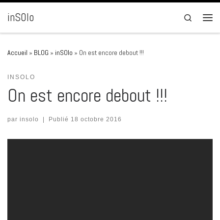
Passer au contenu
inSOlo
Search
Men
Accueil
»
BLOG
»
inSOlo
»
On est encore debout !!!
INSOLO
On est encore debout !!!
par
insolo
|
Publié
18 octobre 2016