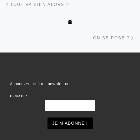
Parcourir les articles
TOUT VA BIEN ALORS ?
RETOUR À LA LISTE DES
Ar
ON SE POSE ?
Abonnez-vous à ma newsletter
E-mail
*