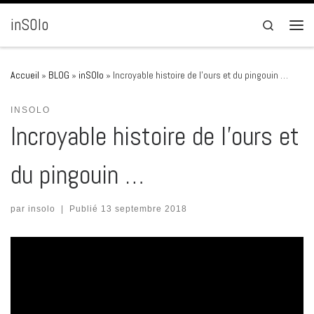
Passer au contenu
inSOlo
Search
Men
Accueil
»
BLOG
»
inSOlo
»
Incroyable histoire de l’ours et du pingouin …
INSOLO
Incroyable histoire de l’ours et
du pingouin …
par
insolo
|
Publié
13 septembre 2018