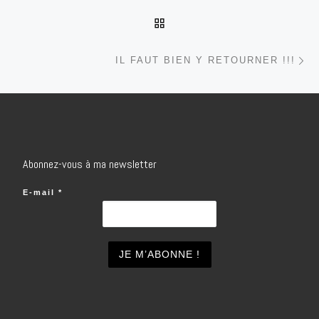
RETOUR À LA LISTE DES
Ar
IL FAUT BIEN Y RETOURNER !!!
Abonnez-vous à ma newsletter
E-mail
*