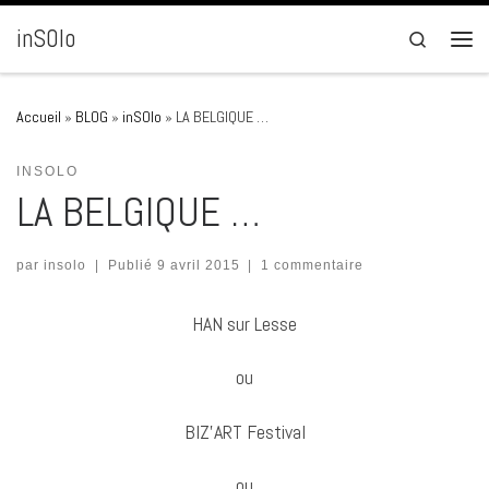
Passer au contenu
inSOlo
Search
Men
Accueil
»
BLOG
»
inSOlo
»
LA BELGIQUE …
INSOLO
LA BELGIQUE …
par
insolo
|
Publié
9 avril 2015
|
1 commentaire
HAN sur Lesse
ou
BIZ’ART Festival
ou