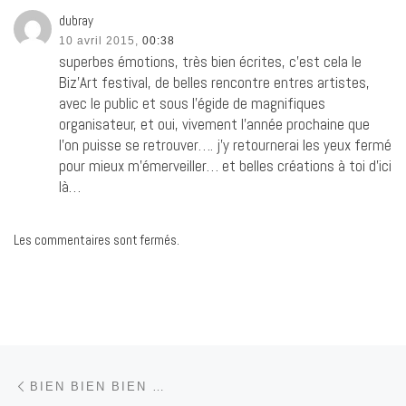
dubray
10 avril 2015,
00:38
superbes émotions, très bien écrites, c’est cela le
Biz’Art festival, de belles rencontre entres artistes,
avec le public et sous l’égide de magnifiques
organisateur, et oui, vivement l’année prochaine que
l’on puisse se retrouver…. j’y retournerai les yeux fermé
pour mieux m’émerveiller… et belles créations à toi d’ici
là…
Les commentaires sont fermés.
Parcourir les articles
Article précédent
BIEN BIEN BIEN …