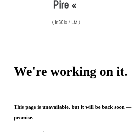
Pire «
( inSOlo / LM )