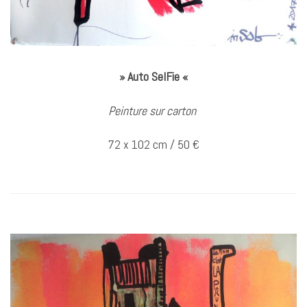
» Auto SelFie «
Peinture sur carton
72 x 102 cm / 50 €