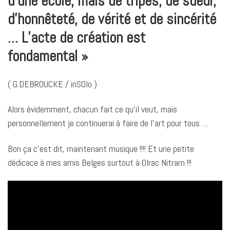
d’une école, mais de tripes, de sueur,
d’honnêteté, de vérité et de sincérité
… L’acte de création est
fondamental »
( G.DEBROUCKE / inSOlo )
Alors évidemment, chacun fait ce qu’il veut, mais
personnellement je continuerai à faire de l’art pour tous …
Bon ça c’est dit, maintenant musique !!!! Et une petite
dédicace à mes amis Belges surtout à Olrac Nitram !!!