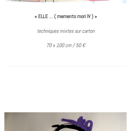
« ELLE … ( memento mori IV ) »
techniques mixtes sur carton
70 x 100 cm / 50 €