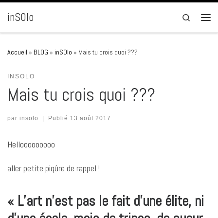
Passer au contenu
inSOlo
Search
Men
Accueil
»
BLOG
»
inSOlo
»
Mais tu crois quoi ???
INSOLO
Mais tu crois quoi ???
par
insolo
|
Publié
13 août 2017
Hellooooooooo
aller petite piqûre de rappel !
« L’art n’est pas le fait d’une élite, ni