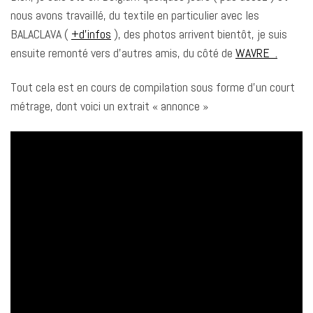
nous avons travaillé, du textile en particulier avec les
BALACLAVA (
+d’infos
), des photos arrivent bientôt, je suis
ensuite remonté vers d’autres amis, du côté de
WAVRE .
Tout cela est en cours de compilation sous forme d’un court
métrage, dont voici un extrait « annonce »