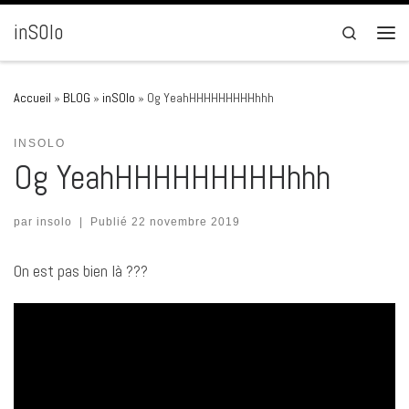
Passer au contenu
inSOlo
Search
Men
Accueil
»
BLOG
»
inSOlo
»
Og YeahHHHHHHHHHhhh
INSOLO
Og YeahHHHHHHHHHhhh
par
insolo
|
Publié
22 novembre 2019
On est pas bien là ???