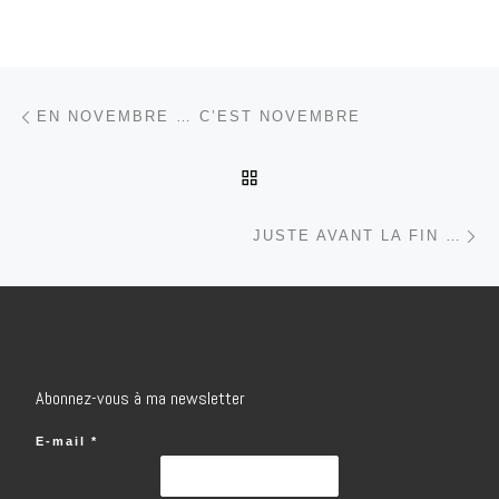
Parcourir les articles
Article précédent
EN NOVEMBRE … C’EST NOVEMBRE
RETOUR À LA LISTE DES
Ar
JUSTE AVANT LA FIN …
Abonnez-vous à ma newsletter
E-mail
*