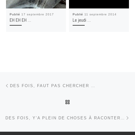
Publié
17 septembre 2017
Publié
11 septembre 2014
EH EH EH …
Le jeudi …
Parcourir les articles
Article précédent
DES FOIS, FAUT PAS CHERCHER …
RETOUR À LA LISTE DES
Ar
DES FOIS, Y’A PLEIN DE CHOSES À RACONTER…