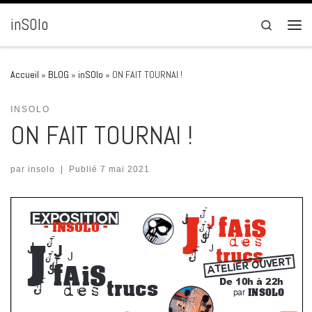
Passer au contenu
inSOlo
Search
Men
Accueil
»
BLOG
»
inSOlo
»
ON FAIT TOURNAI !
INSOLO
ON FAIT TOURNAI !
par
insolo
|
Publié
7 mai 2021