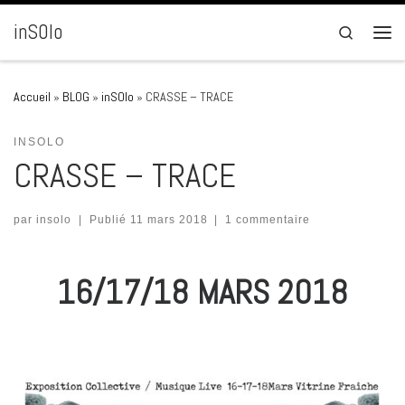
Passer au contenu
inSOlo
Search
Men
Accueil
»
BLOG
»
inSOlo
»
CRASSE – TRACE
INSOLO
CRASSE – TRACE
par
insolo
|
Publié
11 mars 2018
|
1 commentaire
16/17/18 MARS 2018