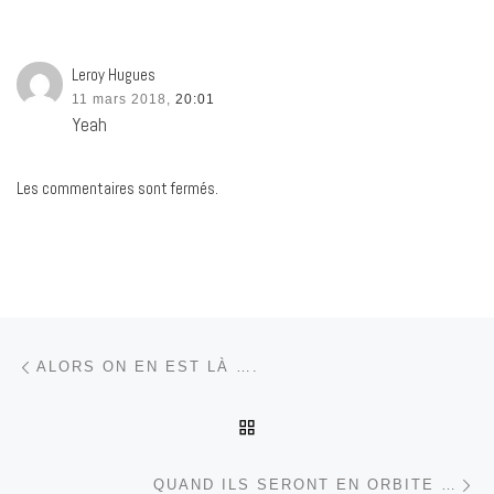
Leroy Hugues
11 mars 2018,
20:01
Yeah
Les commentaires sont fermés.
Parcourir les articles
Article précédent
ALORS ON EN EST LÀ ….
RETOUR À LA LISTE DES
Ar
QUAND ILS SERONT EN ORBITE …