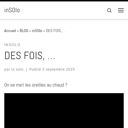
Passer au contenu
inSOlo
Search
Men
Accueil
»
BLOG
»
inSOlo
»
DES FOIS, …
INSOLO
DES FOIS, …
par
in solo
|
Publié
3 septembre 2025
On se met les oreilles au chaud ?