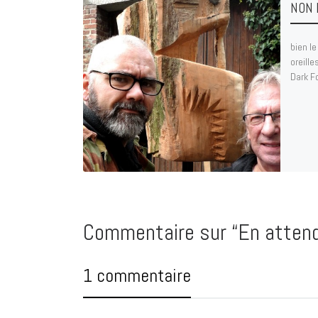
NON 
bien le
oreille
Dark F
Commentaire sur “En atten
1 commentaire