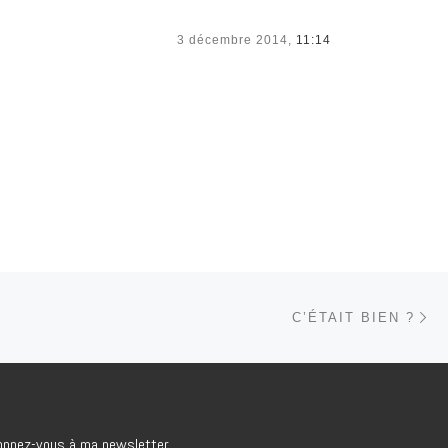
3 décembre 2014,
11:14
Ar
 ARTICLES
C’ÉTAIT BIEN ?
onnez-vous à ma newsletter