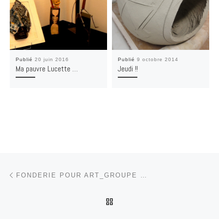
Publié
20 juin 2016
Publié
9 octobre 2014
Ma pauvre Lucette …
Jeudi !!
Parcourir les articles
Article précédent
FONDERIE POUR ART_GROUPE …
RETOUR À LA LISTE DES