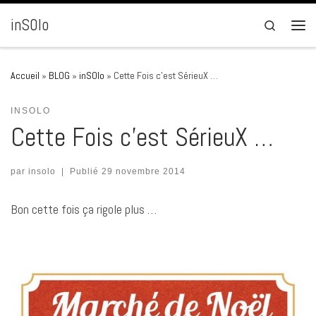
Passer au contenu
inSOlo
Search
Men
Accueil
»
BLOG
»
inSOlo
»
Cette Fois c’est SérieuX …
INSOLO
Cette Fois c’est SérieuX …
par
insolo
|
Publié
29 novembre 2014
Bon cette fois ça rigole plus …