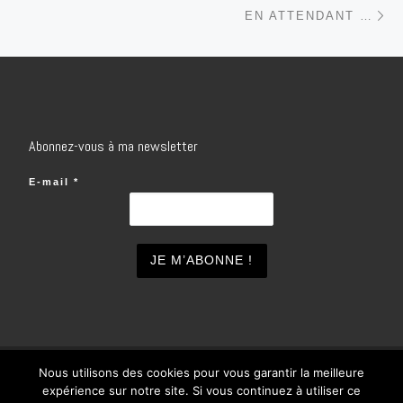
Ar
EN ATTENDANT …
Abonnez-vous à ma newsletter
E-mail
*
Nous utilisons des cookies pour vous garantir la meilleure
© 2026
inSOlo
– Tous droits réservés
expérience sur notre site. Si vous continuez à utiliser ce
Propulsé par
WP
– Réalisé avec the
Thème Customizr