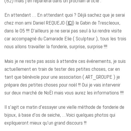
(62) mais j’en reparlerai dans un prochain article .
En attendant … En attendant quoi ? Déjà sachez que je serai
chez mon ami Daniel REQUEJO (
ICI
) le Gabin de Trescleoux,
dans le 05 !!!! D’ailleurs je ne serai pas seul à lui rendre visite
car accompagné du Camarade Elie ( Sculpteur ), tous les trois
nous allons travailler la fonderie, surprise, surprise !!!!
Mais je ne reste pas assis à attendre ces événements, je suis
actuellement en train de tester des petites choses, car en
tant que bénévole pour une association ( ART_GROUPE ) je
prépare des petites choses pour noël !!! Oui je vais intervenir
sur deux marché de NoËl mais vous aurez les informations !!!!
Il s’agit ce matin d’essayer une vielle méthode de fonderie de
bijoux, à base d’os de seiche, …Voici quelques photos qui
expliqueront mieux qu’un grand discours !!!