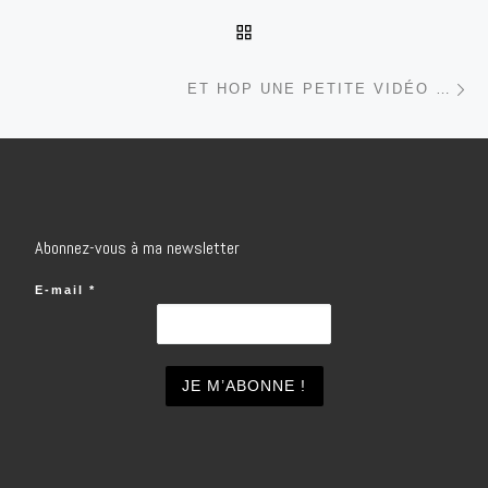
RETOUR À LA LISTE DES
Ar
ET HOP UNE PETITE VIDÉO …
Abonnez-vous à ma newsletter
E-mail
*