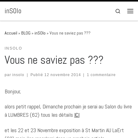
Passer au contenu
inSOlo
Search
Men
Accueil
»
BLOG
»
inSOlo
»
Vous ne saviez pas ???
INSOLO
Vous ne saviez pas ???
par
insolo
|
Publié
12 novembre 2014
|
1 commentaire
Bonjour,
alors petit rappel, Dimanche prochain je serai au Salon du livre
à LUMBRES (62) tous les détails
ICI
et les 22 et 23 Novembre exposition à St Martin AU LaErt