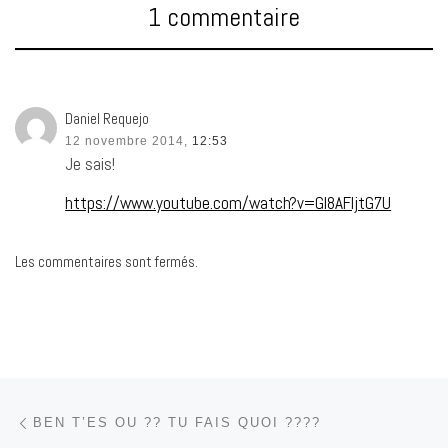
1 commentaire
Daniel Requejo
12 novembre 2014,
12:53
Je sais!
https://www.youtube.com/watch?v=Gl8AFljtG7U
Les commentaires sont fermés.
Parcourir les articles
Article précédent
BEN T’ES OU ?? TU FAIS QUOI ????