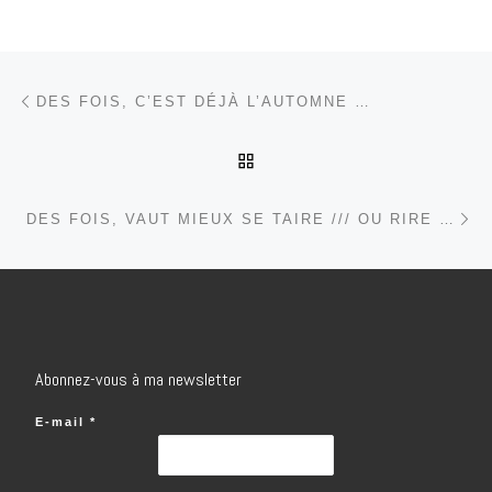
Parcourir les articles
Article précédent
DES FOIS, C’EST DÉJÀ L’AUTOMNE …
RETOUR À LA LISTE DES
Ar
DES FOIS, VAUT MIEUX SE TAIRE /// OU RIRE …
Abonnez-vous à ma newsletter
E-mail
*