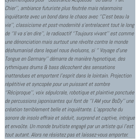
Chier’’, ambiance futuriste plus feutrée mais néanmoins
inquiétante avec un bond dans le chaos avec ‘’C’est beau la
vie’’, classicisme et post-modernité s’entrelacent tout le long
de ‘’Il va s’en dire’’, le radioactif ‘’Toujours vivant’’ est comme
une dénonciation mais surtout une révolte contre le monde
déshumanisé dans lequel nous évoluons, si ‘’ Voyage d’une
Tongue en Germany’’ démarre de manière hypnotique, des
rythmiques drums & bass décochent des sensations
inattendues et emportent l’esprit dans le lointain. Projection
répétitive et syncopée pour un puissant et sombre
‘’Réciproque’’, voix sépulcrale, robotique et plaintive ponctuée
de percussions japonisantes qui font de ‘’I AM your BoDy’’ une
création terriblement belle et inquiétante. L’approche du
sonore de insolo effraie et séduit, surprend et captive, intrigue
et envoûte. Un monde bruitiste engagé par un artiste qui l’est
tout autant. Alors ne résistez pas et laissez-vous emporter.