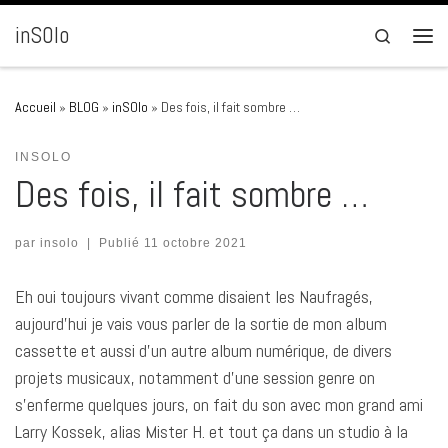
Passer au contenu
inSOlo
Search
Men
Accueil
»
BLOG
»
inSOlo
»
Des fois, il fait sombre …
INSOLO
Des fois, il fait sombre …
par
insolo
|
Publié
11 octobre 2021
Eh oui toujours vivant comme disaient les Naufragés,
aujourd’hui je vais vous parler de la sortie de mon album
cassette et aussi d’un autre album numérique, de divers
projets musicaux, notamment d’une session genre on
s’enferme quelques jours, on fait du son avec mon grand ami
Larry Kossek, alias Mister H. et tout ça dans un studio à la