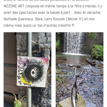
NOZONE ART j’exposai en même temps à la fête à mimile, il y
avait des spectacles avec la bande à part… Avec Al »Arrache,
Nathalie Quievreux, Bere, Larry Kossek (Mister H.) et moi
même mais aussi un tas d’autres créatifs !!!