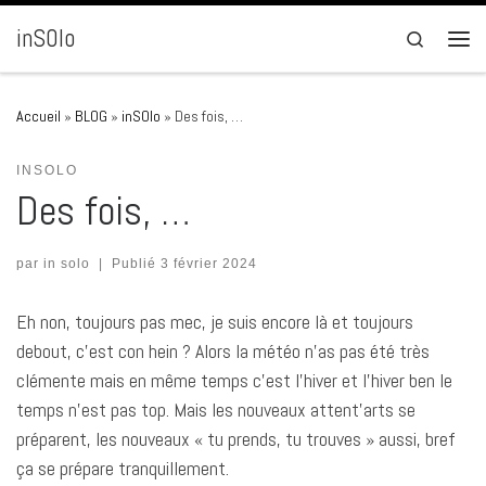
Passer au contenu
inSOlo
Search
Men
Accueil
»
BLOG
»
inSOlo
»
Des fois, …
INSOLO
Des fois, …
par
in solo
|
Publié
3 février 2024
Eh non, toujours pas mec, je suis encore là et toujours
debout, c’est con hein ? Alors la météo n’as pas été très
clémente mais en même temps c’est l’hiver et l’hiver ben le
temps n’est pas top. Mais les nouveaux attent’arts se
préparent, les nouveaux « tu prends, tu trouves » aussi, bref
ça se prépare tranquillement.