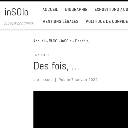
Passer au contenu
inSOlo
ACCUEIL
BIOGRAPHIE
EXPOSITIONS / 
MENTIONS LÉGALES
POLITIQUE DE CONFIDE
QUI FAIT DES TRUCS
Accueil
»
BLOG
»
inSOlo
»
Des fois, …
INSOLO
Des fois, …
par
in solo
|
Publié
7 janvier 2024