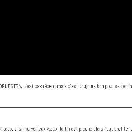
 ORKESTRA, c’est pas récent mais c’est toujours bon pour se tartin
ous, si si merveilleux vœux, la fin est proche alors faut profiter a